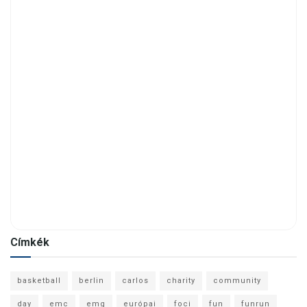
Címkék
basketball
berlin
carlos
charity
community
day
emc
emg
európai
foci
fun
funrun