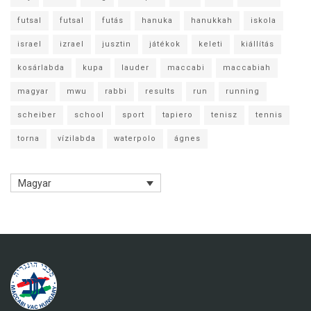
futsal
futsal
futás
hanuka
hanukkah
iskola
israel
izrael
jusztin
játékok
keleti
kiállítás
kosárlabda
kupa
lauder
maccabi
maccabiah
magyar
mwu
rabbi
results
run
running
scheiber
school
sport
tapiero
tenisz
tennis
torna
vízilabda
waterpolo
ágnes
Magyar