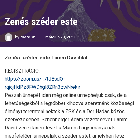
Zenés széder este
by
MateSz
március 23, 2021
Zenés széder este Lamm Dáviddal
REGISZTRÁCIÓ:
https://zoom.us/…/tJEsdO-
rqjojHdPz8FWDhgl8ZRn3zwNrekir
Peszah ünnepét idén még online ünnephetjük csak, de a
lehetőségekből a legtöbbet kihozva szeretnénk közösségi
élményt teremteni nektek a ZSK és a Dor Hadas közös
szervezésében. Schönberger Ádám vezetésével, Lamm
Dávid zenei kíséretével, a Marom hagyományainak
megfelelően ünnepeljük a széder estét, amelyben lesz