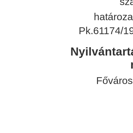
sz
határoza
Pk.61174/19
Nyilvántart
Főváros