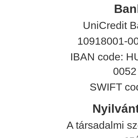
Ban
UniCredit 
10918001-0
IBAN code: H
0052
SWIFT c
Nyilván
A társadalmi sz