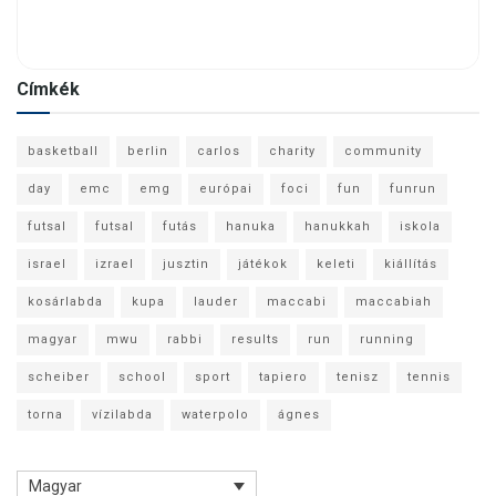
Címkék
basketball
berlin
carlos
charity
community
day
emc
emg
európai
foci
fun
funrun
futsal
futsal
futás
hanuka
hanukkah
iskola
israel
izrael
jusztin
játékok
keleti
kiállítás
kosárlabda
kupa
lauder
maccabi
maccabiah
magyar
mwu
rabbi
results
run
running
scheiber
school
sport
tapiero
tenisz
tennis
torna
vízilabda
waterpolo
ágnes
Magyar