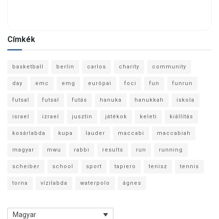
Címkék
basketball
berlin
carlos
charity
community
day
emc
emg
európai
foci
fun
funrun
futsal
futsal
futás
hanuka
hanukkah
iskola
israel
izrael
jusztin
játékok
keleti
kiállítás
kosárlabda
kupa
lauder
maccabi
maccabiah
magyar
mwu
rabbi
results
run
running
scheiber
school
sport
tapiero
tenisz
tennis
torna
vízilabda
waterpolo
ágnes
Magyar