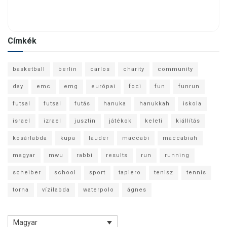
Címkék
basketball
berlin
carlos
charity
community
day
emc
emg
európai
foci
fun
funrun
futsal
futsal
futás
hanuka
hanukkah
iskola
israel
izrael
jusztin
játékok
keleti
kiállítás
kosárlabda
kupa
lauder
maccabi
maccabiah
magyar
mwu
rabbi
results
run
running
scheiber
school
sport
tapiero
tenisz
tennis
torna
vízilabda
waterpolo
ágnes
Magyar