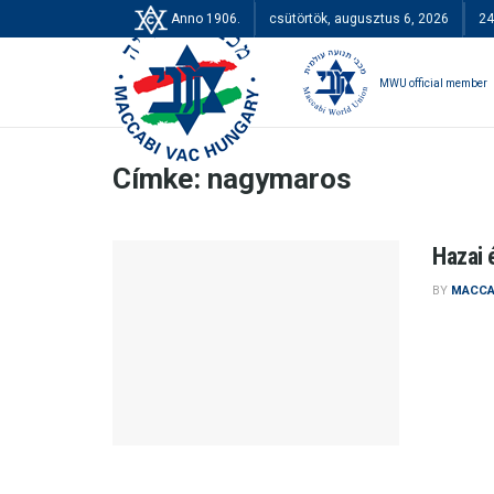
Anno 1906.
csütörtök, augusztus 6, 2026
24
MWU official member
Címke:
nagymaros
Hazai 
BY
MACCA