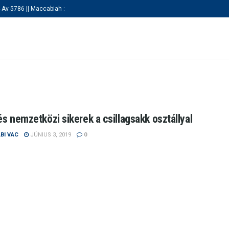
 Av 5786 || Maccabiah :
KEZDŐLAP
RÓLUNK
SZAKOSZTÁLY
és nemzetközi sikerek a csillagsakk osztállyal
BI VAC
JÚNIUS 3, 2019
0