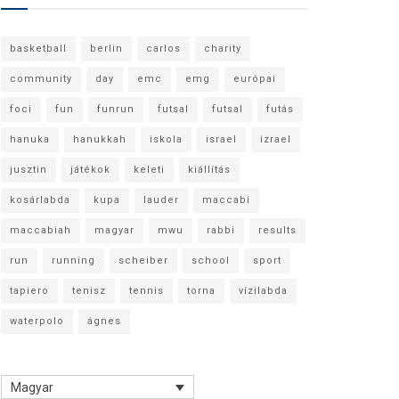
basketball
berlin
carlos
charity
community
day
emc
emg
európai
foci
fun
funrun
futsal
futsal
futás
hanuka
hanukkah
iskola
israel
izrael
jusztin
játékok
keleti
kiállítás
kosárlabda
kupa
lauder
maccabi
maccabiah
magyar
mwu
rabbi
results
run
running
scheiber
school
sport
tapiero
tenisz
tennis
torna
vízilabda
waterpolo
ágnes
Magyar