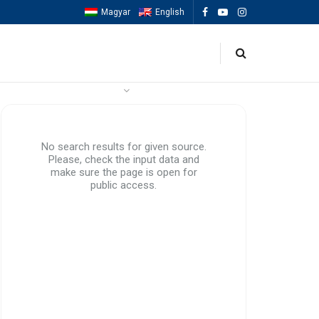
Magyar
English
OK
ESEMÉNYEK
MACCABIAH 2025
No search results for given source.
Please, check the input data and
make sure the page is open for
public access.