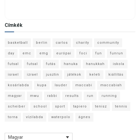
Címkék
basketball
berlin
carlos
charity
community
day
emc
emg
európai
foci
fun
funrun
futsal
futsal
futás
hanuka
hanukkah
iskola
israel
izrael
jusztin
játékok
keleti
kiállítás
kosárlabda
kupa
lauder
maccabi
maccabiah
magyar
mwu
rabbi
results
run
running
scheiber
school
sport
tapiero
tenisz
tennis
torna
vízilabda
waterpolo
ágnes
Magyar