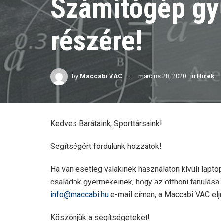
Számítógép gyű
részére!
by
Maccabi VAC
március 28, 2020
in
Hírek
Kedves Barátaink, Sporttársaink!
Segítségért fordulunk hozzátok!
Ha van esetleg valakinek használaton kívüli laptop
családok gyermekeinek, hogy az otthoni tanulás
info@maccabi.hu
e-mail címen, a Maccabi VAC elju
Köszönjük a segítségeteket!