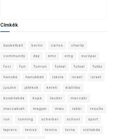
Címkék
basketball
berlin
carlos
charity
community
day
emc
emg
európai
foci
fun
funrun
futsal
futsal
futás
hanuka
hanukkah
iskola
israel
izrael
jusztin
játékok
keleti
kiállítás
kosárlabda
kupa
lauder
maccabi
maccabiah
magyar
mwu
rabbi
results
run
running
scheiber
school
sport
tapiero
tenisz
tennis
torna
vízilabda