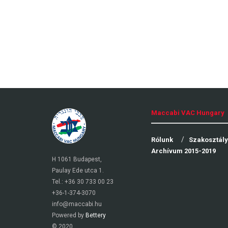
Maccabi VAC Hungary
Rólunk
Szakosztál
Archívum 2015-2019
H 1061 Budapest,
Paulay Ede utca 1.
Tel.: +36 30 733 00 23
+36-1-374-3070
info@maccabi.hu
Powered by
Bettery
© 2020