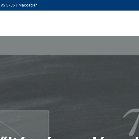
 Av 5786 || Maccabiah :
KEZDŐLAP
RÓLUNK
SZAKOSZTÁLY