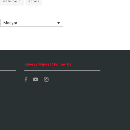
waterpolo
ágnes
Magyar
Kövess Minket / Follow Us