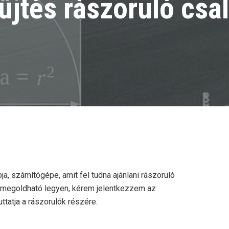
jtés rászoruló csa
ja, számítógépe, amit fel tudna ajánlani rászoruló
a megoldható legyen, kérem jelentkezzem az
ttatja a rászorulók részére.