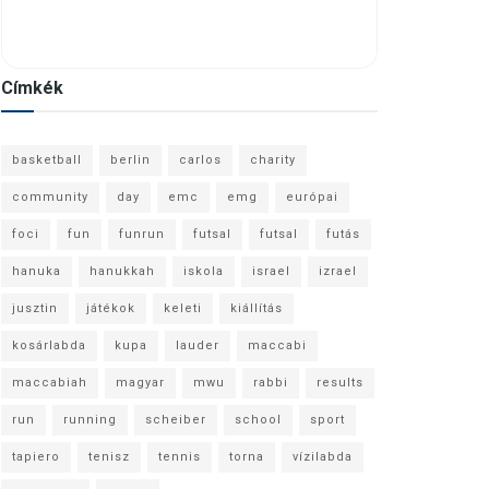
Címkék
basketball
berlin
carlos
charity
community
day
emc
emg
európai
foci
fun
funrun
futsal
futsal
futás
hanuka
hanukkah
iskola
israel
izrael
jusztin
játékok
keleti
kiállítás
kosárlabda
kupa
lauder
maccabi
maccabiah
magyar
mwu
rabbi
results
run
running
scheiber
school
sport
tapiero
tenisz
tennis
torna
vízilabda