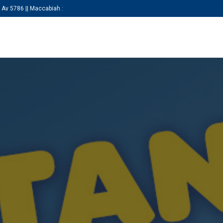
 Av 5786 || Maccabiah :
KEZDŐLAP
RÓLUNK
SZAKOSZTÁLY