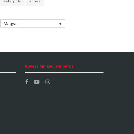
waterpolo
ágnes
Magyar
Kövess Minket / Follow Us