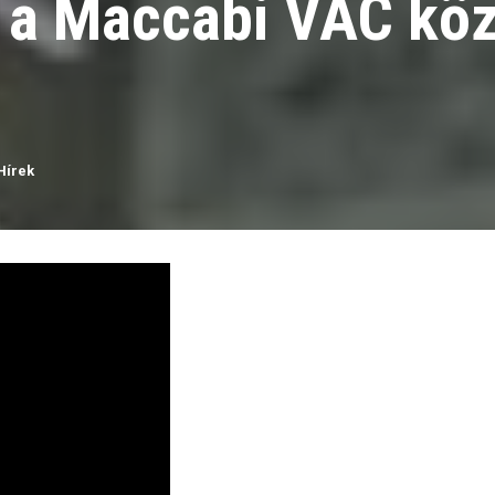
 a Maccabi VAC kö
Hírek