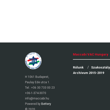
Maccabi VAC Hungary
Rólunk
Szakosztál
Archívum 2015-2019
H 1061 Budapest,
Paulay Ede utca 1.
Tel.: +36 30 733 00 23
+36-1-374-3070
info@maccabi.hu
Powered by
Bettery
© 2020