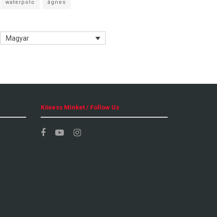
waterpolo
ágnes
Magyar
Kövess Minket / Follow Us