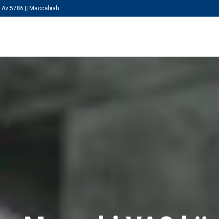
 Av 5786 || Maccabiah :
KEZDŐLAP
RÓLUNK
SZAKOSZTÁLY