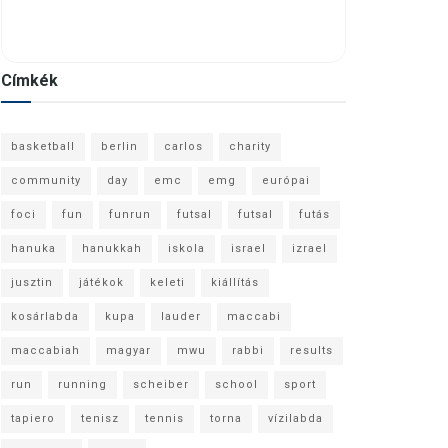
Címkék
basketball
berlin
carlos
charity
community
day
emc
emg
európai
foci
fun
funrun
futsal
futsal
futás
hanuka
hanukkah
iskola
israel
izrael
jusztin
játékok
keleti
kiállítás
kosárlabda
kupa
lauder
maccabi
maccabiah
magyar
mwu
rabbi
results
run
running
scheiber
school
sport
tapiero
tenisz
tennis
torna
vízilabda