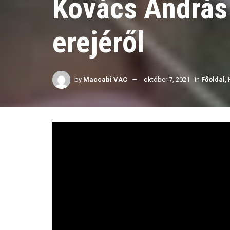
Kovács András
erejéről
by
Maccabi VAC
október 7, 2021
in
Főoldal
,