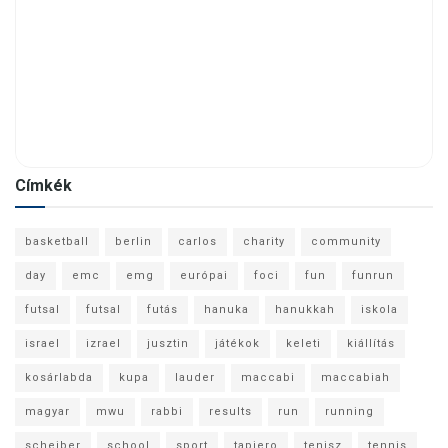
Címkék
basketball
berlin
carlos
charity
community
day
emc
emg
európai
foci
fun
funrun
futsal
futsal
futás
hanuka
hanukkah
iskola
israel
izrael
jusztin
játékok
keleti
kiállítás
kosárlabda
kupa
lauder
maccabi
maccabiah
magyar
mwu
rabbi
results
run
running
scheiber
school
sport
tapiero
tenisz
tennis