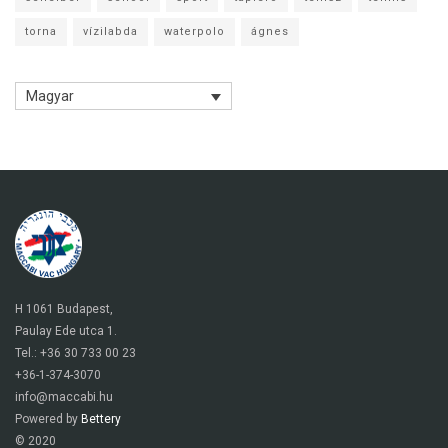
torna
vízilabda
waterpolo
ágnes
Magyar
H 1061 Budapest,
Paulay Ede utca 1.
Tel.: +36 30 733 00 23
+36-1-374-3070
info@maccabi.hu
Powered by
Bettery
© 2020