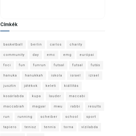
Címkék
basketball
berlin
carlos
charity
community
day
emc
emg
európai
foci
fun
funrun
futsal
futsal
futás
hanuka
hanukkah
iskola
israel
izrael
jusztin
játékok
keleti
kiállítás
kosárlabda
kupa
lauder
maccabi
maccabiah
magyar
mwu
rabbi
results
run
running
scheiber
school
sport
tapiero
tenisz
tennis
torna
vízilabda