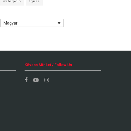
waterpolo
ágnes
Magyar
Kövess Minket / Follow Us