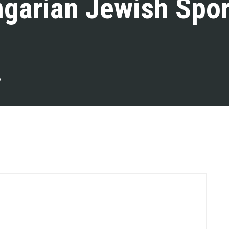
ngarian Jewish Spor
b