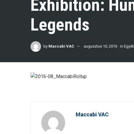
Exhibition: Hu
Legends
by
Maccabi VAC
augusztus 10, 2016
in
Egyé
Maccabi VAC