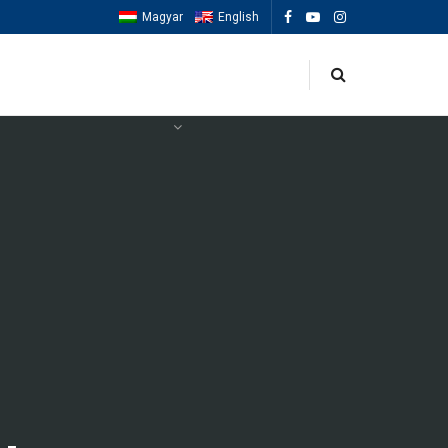
Magyar
English
OK
ESEMÉNYEK
MACCABIAH 2025