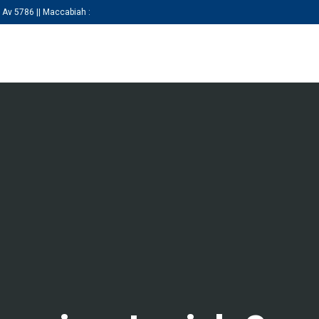
 Av 5786 || Maccabiah :
KEZDŐLAP
RÓLUNK
SZAKOSZTÁLY