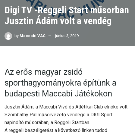
Digi TV -Reggeli Start műsorban
Jusztin Ádám volt a vendég
by
Maccabi VAC
június 3, 2019
Az erős magyar zsidó
sporthagyományokra építünk a
budapesti Maccabi Játékokon
Jusztin Ádám, a Maccabi Vívó és Atlétikai Club elnöke volt
Szombathy Pál műsorvezető vendége a DIGI Sport
napindító műsorában, a Reggeli Startban.
A reggeli beszélgetést a következő linken tudod