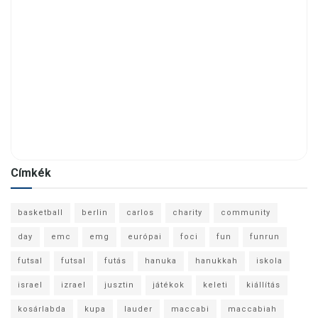
Címkék
basketball
berlin
carlos
charity
community
day
emc
emg
európai
foci
fun
funrun
futsal
futsal
futás
hanuka
hanukkah
iskola
israel
izrael
jusztin
játékok
keleti
kiállítás
kosárlabda
kupa
lauder
maccabi
maccabiah