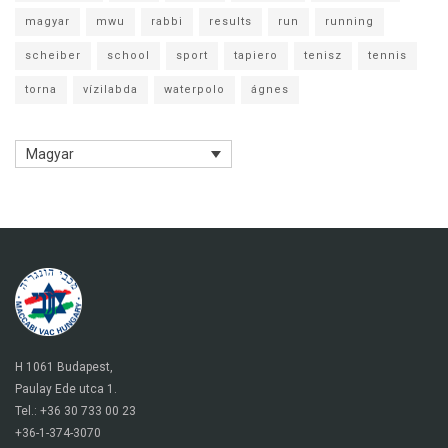
magyar
mwu
rabbi
results
run
running
scheiber
school
sport
tapiero
tenisz
tennis
torna
vízilabda
waterpolo
ágnes
Magyar
H 1061 Budapest,
Paulay Ede utca 1.
Tel.: +36 30 733 00 23
+36-1-374-3070