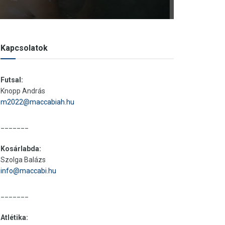
Kapcsolatok
Futsal:
Knopp András
m2022@maccabiah.hu
_______
Kosárlabda:
Szolga Balázs
info@maccabi.hu
_______
Atlétika: