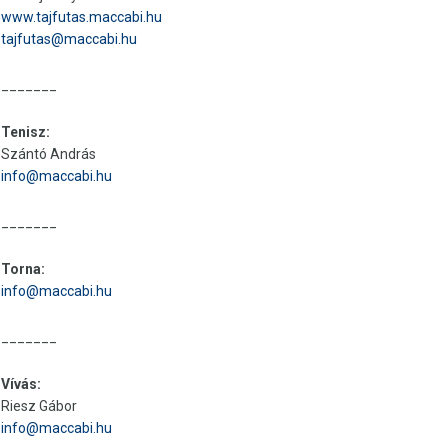
www.tajfutas.maccabi.hu
tajfutas@maccabi.hu
_______
Tenisz:
Szántó András
info@maccabi.hu
_______
Torna:
info@maccabi.hu
_______
Vívás:
Riesz Gábor
info@maccabi.hu