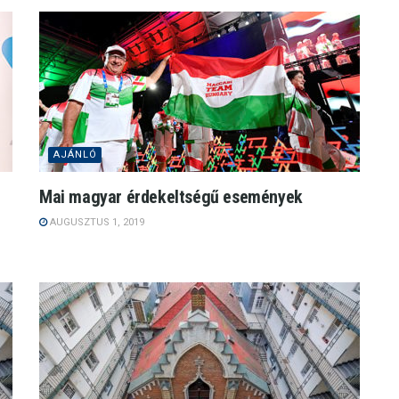
AJÁNLÓ
Mai magyar érdekeltségű események
AUGUSZTUS 1, 2019