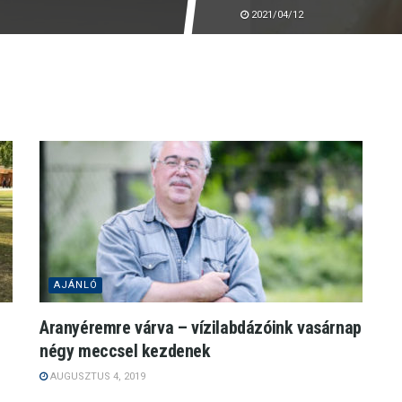
2021/04/12
AJÁNLÓ
Aranyéremre várva – vízilabdázóink vasárnap
négy meccsel kezdenek
AUGUSZTUS 4, 2019