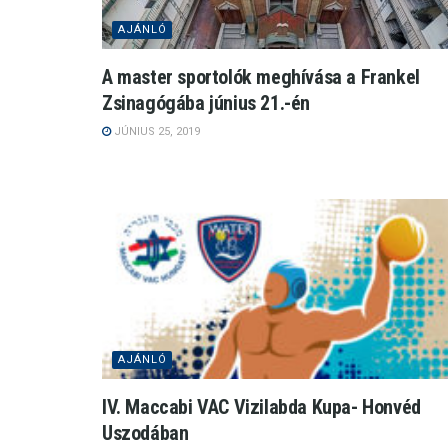
AJÁNLÓ
A master sportolók meghívása a Frankel
Zsinagógába június 21.-én
JÚNIUS 25, 2019
AJÁNLÓ
IV. Maccabi VAC Vizilabda Kupa- Honvéd
Uszodában