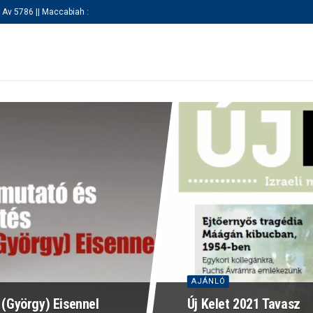
 Av 5786 || Maccabiah :
KEZDŐLAP
RÓLUNK
SZAKOSZTÁLY
AJÁNLÓ
(György) Eisennel
Új Kelet 2021 Tavasz