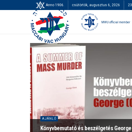
Anno 1906.
csütörtök, augusztus 6, 2026
23
MWU official member
AJÁNLÓ
Könyvbemutató és beszélgetés George 