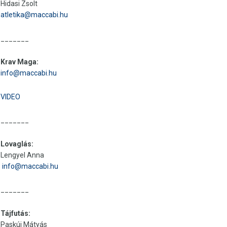
Hidasi Zsolt
atletika@maccabi.hu
_______
Krav Maga:
info@maccabi.hu
VIDEO
_______
Lovaglás:
Lengyel Anna
info@maccabi.hu
_______
Tájfutás:
Paskúj Mátyás