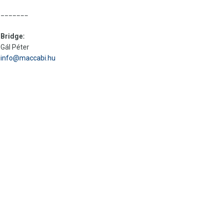
_______
Bridge:
Gál Péter
info@maccabi.hu